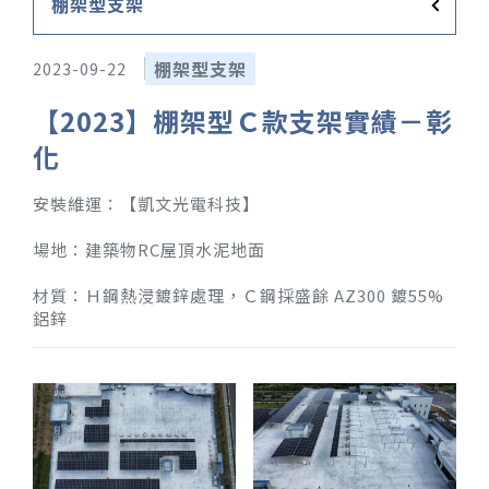
棚架型支架
2023-09-22
【2023】棚架型Ｃ款支架實績－彰
化
安裝維運：【凱文光電科技】
場地：建築物RC屋頂水泥地面
材質：Ｈ鋼熱浸鍍鋅處理，Ｃ鋼採盛餘 AZ300 鍍55%
鋁鋅