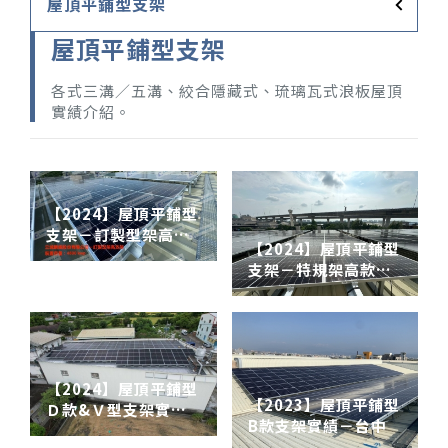
屋頂平鋪型支架
各式三溝／五溝、絞合隱藏式、琉璃瓦式浪板屋頂
實績介紹。
【2024】屋頂平鋪型
支架－訂製型架高款
【2024】屋頂平鋪型
－桃園
支架－特規架高款－
桃園
【2024】屋頂平鋪型
【2023】屋頂平鋪型
Ｄ款&Ｖ型支架實績
B款支架實績－台中
－新竹