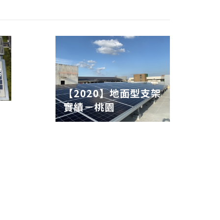
架
【2020】地面型支架
實績－桃園