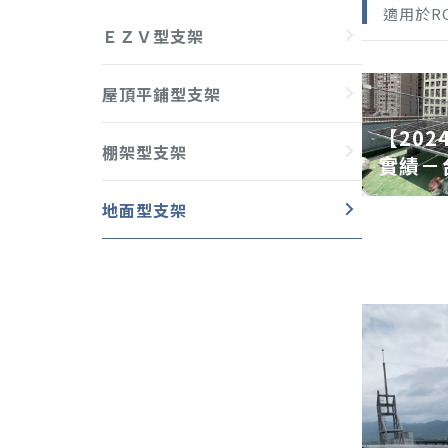
適用於R
ＥＺＶ型支架
屋頂平鋪型支架
【20
棚架型支架
實績－
地面型支架